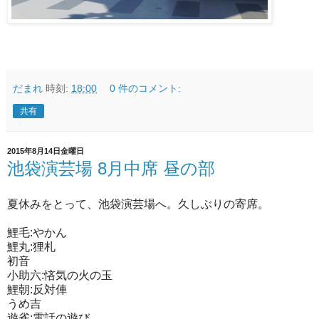
だまれ
時刻:
18:00
0 件のコメント:
共有
2015年8月14日金曜日
池袋演芸場 8月中席 昼の部
夏休みをとって、池袋演芸場へ。久しぶりの寄席。
鯉毛:やかん
鯉丸:狸札
初音
小助六:悋気の火の玉
鯉朝:反対俥
うめ吉
遊雀:電話の遊び