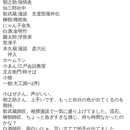
朝之助:強情灸
仙三郎社中
歌武蔵:漫談 支度部屋外伝
柳朝:権助魚
にゃん子金魚
白酒:金明竹
圓太郎:浮世床
世津子
木久扇:漫談 彦六伝
仲入
ホームラン
小ゑん:江戸会話教室
文左衛門:時そば
小猫
一朝:大工調べ(序)
小はぜさん。声がいい。
朝之助さん、上手いです。もっと自分の色が出てくるのを
期待。
歌武蔵師匠。相撲漫談で一気に盛り上げてました。流石。
柳朝師匠。ちょっと急ぎすぎな感じ。持ち時間なかったの
かな？
白酒師匠。面白いなぁ。言い立てで拍手が出てました。