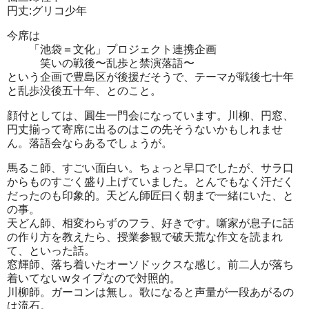
円丈:グリコ少年
今席は
「池袋＝文化」プロジェクト連携企画
笑いの戦後〜乱歩と禁演落語〜
という企画で豊島区が後援だそうで、テーマが戦後七十年
と乱歩没後五十年、とのこと。
顔付としては、圓生一門会になっています。川柳、円窓、
円丈揃って寄席に出るのはこの先そうないかもしれませ
ん。落語会ならあるでしょうが。
馬るこ師、すごい面白い。ちょっと早口でしたが、サラ口
からものすごく盛り上げていました。とんでもなく汗だく
だったのも印象的。天どん師匠曰く朝まで一緒にいた、と
の事。
天どん師、相変わらずのフラ、好きです。噺家が息子に話
の作り方を教えたら、授業参観で破天荒な作文を読まれ
て、といった話。
窓輝師、落ち着いたオーソドックスな感じ。前二人が落ち
着いてないwタイプなので対照的。
川柳師。ガーコンは無し。歌になると声量が一段あがるの
は流石。