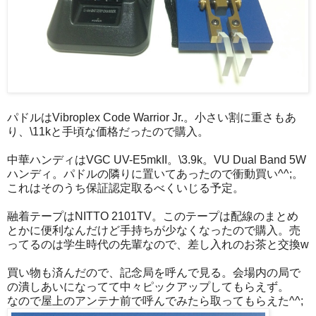
パドルはVibroplex Code Warrior Jr.。小さい割に重さもあ
り、\11kと手頃な価格だったので購入。
中華ハンディはVGC UV-E5mkII。\3.9k。VU Dual Band 5W
ハンディ。パドルの隣りに置いてあったので衝動買い^^;。
これはそのうち保証認定取るべくいじる予定。
融着テープはNITTO 2101TV。このテープは配線のまとめ
とかに便利なんだけど手持ちが少なくなったので購入。売
ってるのは学生時代の先輩なので、差し入れのお茶と交換w
買い物も済んだので、記念局を呼んで見る。会場内の局で
の潰しあいになってて中々ピックアップしてもらえず。
なので屋上のアンテナ前で呼んでみたら取ってもらえた^^;