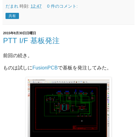
だまれ
時刻:
12:47
0 件のコメント:
共有
2015年8月30日日曜日
PTT I/F 基板発注
前回の続き。
ものは試しに
FusionPCB
で基板を発注してみた。