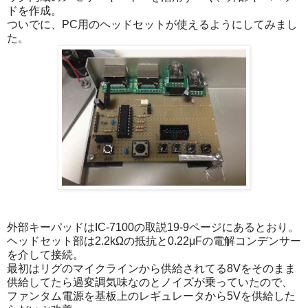
ドを作成。
ついでに、PC用のヘッドセットが使えるようにしてみまし
た。
外部キーパッドはIC-7100の取説19-9ページにあるとおり。
ヘッドセット部は2.2kΩの抵抗と0.22μFの電解コンデンサー
を介して接続。
最初はリグのマイクラインから供給されてる8Vをそのまま
供給してたら過変調気味なのとノイズが乗っていたので、
ファンタム電源を基板上のレギュレータから5Vを供給した