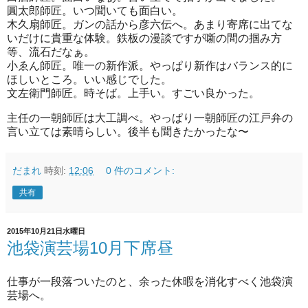
圓太郎師匠。いつ聞いても面白い。
木久扇師匠。ガンの話から彦六伝へ。あまり寄席に出てな
いだけに貴重な体験。鉄板の漫談ですが噺の間の掴み方
等、流石だなぁ。
小ゑん師匠。唯一の新作派。やっぱり新作はバランス的に
ほしいところ。いい感じでした。
文左衛門師匠。時そば。上手い。すごい良かった。
主任の一朝師匠は大工調べ。やっぱり一朝師匠の江戸弁の
言い立ては素晴らしい。後半も聞きたかったな〜
だまれ
時刻:
12:06
0 件のコメント:
共有
2015年10月21日水曜日
池袋演芸場10月下席昼
仕事が一段落ついたのと、余った休暇を消化すべく池袋演
芸場へ。