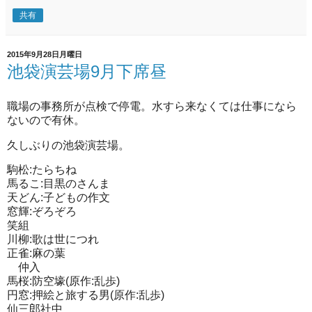
共有
2015年9月28日月曜日
池袋演芸場9月下席昼
職場の事務所が点検で停電。水すら来なくては仕事になら
ないので有休。
久しぶりの池袋演芸場。
駒松:たらちね
馬るこ:目黒のさんま
天どん:子どもの作文
窓輝:ぞろぞろ
笑組
川柳:歌は世につれ
正雀:麻の葉
仲入
馬桜:防空壕(原作:乱歩)
円窓:押絵と旅する男(原作:乱歩)
仙三郎社中