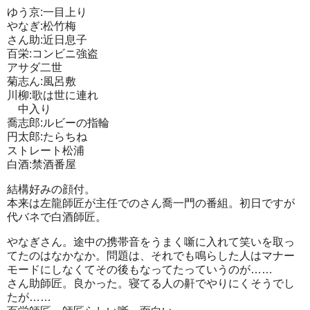
ゆう京:一目上り
やなぎ:松竹梅
さん助:近日息子
百栄:コンビニ強盗
アサダ二世
菊志ん:風呂敷
川柳:歌は世に連れ
中入り
喬志郎:ルビーの指輪
円太郎:たらちね
ストレート松浦
白酒:禁酒番屋
結構好みの顔付。
本来は左龍師匠が主任でのさん喬一門の番組。初日ですが
代バネで白酒師匠。
やなぎさん。途中の携帯音をうまく噺に入れて笑いを取っ
てたのはなかなか。問題は、それでも鳴らした人はマナー
モードにしなくてその後もなってたっていうのが……
さん助師匠。良かった。寝てる人の鼾でやりにくそうでし
たが……