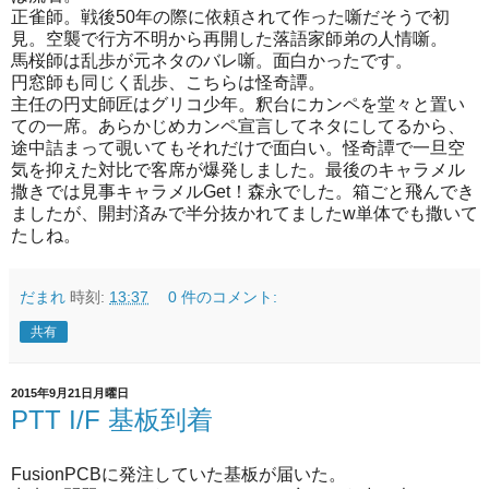
正雀師。戦後50年の際に依頼されて作った噺だそうで初
見。空襲で行方不明から再開した落語家師弟の人情噺。
馬桜師は乱歩が元ネタのバレ噺。面白かったです。
円窓師も同じく乱歩、こちらは怪奇譚。
主任の円丈師匠はグリコ少年。釈台にカンペを堂々と置い
ての一席。あらかじめカンペ宣言してネタにしてるから、
途中詰まって覗いてもそれだけで面白い。怪奇譚で一旦空
気を抑えた対比で客席が爆発しました。最後のキャラメル
撒きでは見事キャラメルGet！森永でした。箱ごと飛んでき
ましたが、開封済みで半分抜かれてましたw単体でも撒いて
たしね。
だまれ
時刻:
13:37
0 件のコメント:
共有
2015年9月21日月曜日
PTT I/F 基板到着
FusionPCBに発注していた基板が届いた。