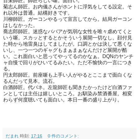
百栄師匠。師匠らしい噺。面白い。
菊志ん師匠。お内儀さんがホントに浮気をしてる設定。そ
れ以外は普通。結構好きです。
川柳師匠。ガーコンやるって宣言してから。結局ガーコン
はしなかった。
喬志郎師匠。迷惑なババアが気弱な女性を唯々虐めてくと
いう噺。スカッとするとかそういう展開一切なし。顔付見
た時から地雷臭はしてましたが。口調とかは決して悪くな
いし、一つ一つのギャグもまぁまぁなんだけど展開が酷
い。これ面白いと思ってやってるのかなぁ。DQNのヤンチ
ャ自慢で回りがひいてるみたい。ただ不愉快の一言につき
る。
円太郎師匠。前座噺も上手い人がやるとここまで面白くな
るんだって見本。流石。
白酒師匠。代バネ。左龍師匠も聞きたかったけど白酒ファ
ンとしては主任は嬉しいところ。お馴染み禁酒番屋。相変
わらず何度聴いても面白い。本日一番の盛り上がり。
だまれ
時刻:
17:16
0 件のコメント: