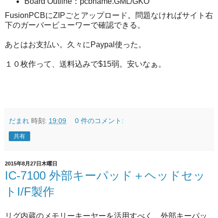
Board Outline：pcbname.GML/GKO
FusionPCBにZIPごとアップロード。問題なければサイト右
下のガーバービューワーで確認できる。
あとはお支払い。久々にPaypal使った。
１０枚作って、送料込みで$15弱。安いなぁ。
だまれ
時刻:
19:09
0 件のコメント:
共有
2015年8月27日木曜日
IC-7100 外部キーパッド＋ヘッドセッ
トI/F製作
リグ内蔵のメモリーキーヤーを活用すべく、外部キーパッ