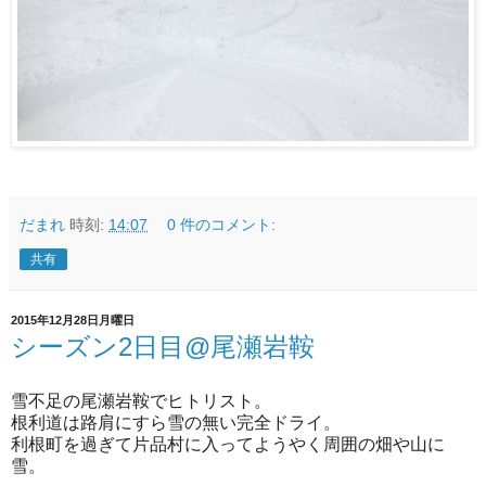
だまれ
時刻:
14:07
0 件のコメント:
共有
2015年12月28日月曜日
シーズン2日目@尾瀬岩鞍
雪不足の尾瀬岩鞍でヒトリスト。
根利道は路肩にすら雪の無い完全ドライ。
利根町を過ぎて片品村に入ってようやく周囲の畑や山に
雪。