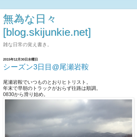
無為な日々
[blog.skijunkie.net]
雑な日常の覚え書き。
2015年12月30日水曜日
シーズン3日目@尾瀬岩鞍
尾瀬岩鞍でいつものとおりヒトリスト。
年末で早朝のトラックがおらず往路は順調。
0830から滑り始め。