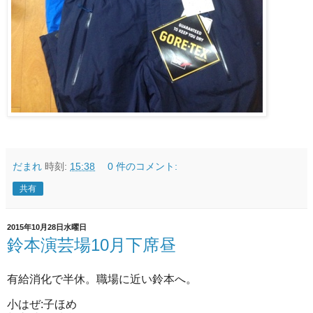
だまれ
時刻:
15:38
0 件のコメント:
共有
2015年10月28日水曜日
鈴本演芸場10月下席昼
有給消化で半休。職場に近い鈴本へ。
小はぜ:子ほめ