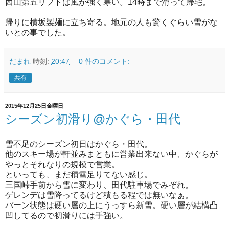
西山第五リフトは風が強く寒い。14時まで滑って帰宅。
帰りに横坂製麺に立ち寄る。地元の人も驚くぐらい雪がな
いとの事でした。
だまれ
時刻:
20:47
0 件のコメント:
共有
2015年12月25日金曜日
シーズン初滑り@かぐら・田代
雪不足のシーズン初日はかぐら・田代。
他のスキー場が軒並みまともに営業出来ない中、かぐらが
やっとそれなりの規模で営業。
といっても、まだ積雪足りてない感じ。
三国峠手前から雪に変わり、田代駐車場でみぞれ。
ゲレンデは雪降ってるけど積もる程では無いなぁ。
バーン状態は硬い層の上にうっすら新雪。硬い層が結構凸
凹してるので初滑りには手強い。