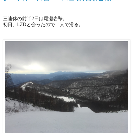
三連休の前半2日は尾瀬岩鞍。
初日、LZDと会ったので二人で滑る。