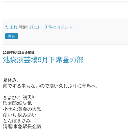
だまれ
時刻:
17:11
0 件のコメント:
共有
2018年9月21日金曜日
池袋演芸場9月下席昼の部
夏休み。
雨でする事もないので凄い久しぶりに寄席へ。
きよひこ:初天神
歌太郎:転失気
小せん:黄金の大黒
彦いち:睨みあい
とんぼまさみ
清麿:東急駅長会議