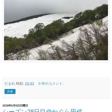
だまれ
時刻:
10:43
0 件のコメント:
共有
2018年5月6日日曜日
シーズン28日目@かぐら田代