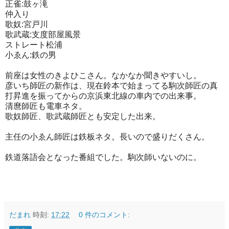
正雀:鼓ヶ滝
仲入り
歌奴:宮戸川
歌武蔵:支度部屋風景
ストレート松浦
小ゑん:鉄の男
前座は女性のきよひこさん。なかなか聞きやすいし。
彦いち師匠の新作は、現在鈴本で始まってる駒次師匠の真
打昇進を振ってからの京浜東北線の車内での出来事。
清麿師匠も電車ネタ。
歌奴師匠、歌武蔵師匠とも安定した出来。
主任の小ゑん師匠は鉄板ネタ。長いので盛りだくさん。
鉄道落語会となった番組でした。駒次師いないのに。
だまれ
時刻:
17:22
0 件のコメント: