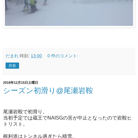
だまれ
時刻:
13:00
0 件のコメント:
共有
2018年12月15日土曜日
シーズン初滑り@尾瀬岩鞍
尾瀬岩鞍で初滑り。
当初予定では蔵王でNAISGの筈が中止となったので岩鞍ヒ
トリスト。
根利道はトンネル過ぎたら積雪。