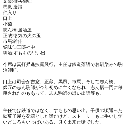
文楽:権兵衛狸
馬風:漫談
仲入り
口上
小菊
志ん橋:居酒屋
正蔵:悋気の火の玉
市馬:雑俳
鏡味仙三郎社中
駒治:すももの思い出
今席は真打昇進披露興行。主任は鉄道落語でお馴染みの駒
治師匠。
口上は司会が吉窓、正蔵、馬風、市馬、そして志ん橋。
師匠の志ん駒師が今年初めに亡くなられ、志ん橋一門に移
籍されたのもあって、志ん駒師の思い出話等も。
主任では鉄道ではなく、すももの思い出。子供の頃通った
駄菓子屋を発端とした噺だけど、ストーリーも上手いし笑
いどころもいっぱいある、良く出来た噺でした。