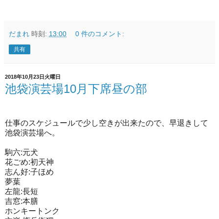
だまれ
時刻:
13:00
0 件のコメント:
共有
2018年10月23日火曜日
池袋演芸場10月下席昼の部
仕事のスケジュールで少し空きが出来たので、早退きして
池袋演芸場へ。
駒六:元犬
花ごめ:初天神
志ん好:子ほめ
夢葉
左龍:長短
吉窓:本膳
ホンキートンク