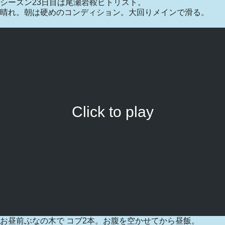
シーズン23日目は尾瀬岩鞍ヒトリスト。
晴れ。朝は硬めのコンディション。大回りメインで滑る。
Click to play
お昼前ぶなの木で コブ2本。お腹を空かせてから昼飯。