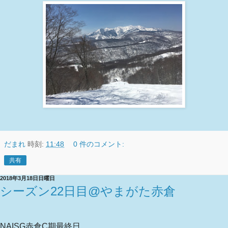
だまれ
時刻:
11:48
0 件のコメント:
共有
2018年3月18日日曜日
シーズン22日目@やまがた赤倉
NAISG赤倉C期最終日。