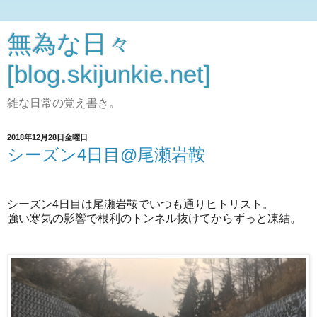
無為な日々
[blog.skijunkie.net]
雑な日常の覚え書き。
2018年12月28日金曜日
シーズン4日目@尾瀬岩鞍
シーズン4日目は尾瀬岩鞍でいつも通りヒトリスト。
強い寒気の影響で根利のトンネル抜けてからずっと凍結。