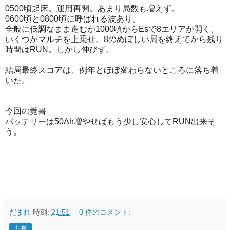
0500頃起床。運用再開。あまり局数も増えず。
0600頃と0800頃に呼ばれる波あり。
全般に低調なまま進むが1000頃からEsで8エリアが開く。
いくつかマルチを上乗せ。8のめぼしい局を終えてから残り
時間はRUN。しかし伸びず。
結局最終スコアは、例年とほぼ変わらないところに落ち着
いた。
今回の覚書
バッテリーは50Ah増やせばもう少し安心してRUN出来そ
う。
だまれ
時刻:
21:51
0 件のコメント:
共有