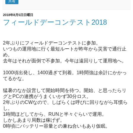
共有
2018年8月5日日曜日
フィールドデーコンテスト2018
2年ぶりにフィールドデーコンテストに参加。
いつもの運用地に行く最短ルートが昨年から災害で通行止
め。
去年はそれが面倒で不参加。今年は遠回りして運用地へ。
1000頃出発し、1400過ぎて到着。1時間強は余計にかかっ
てるかな。
猛暑のなか設営して開始時間を待つ。開始、と思ったらリ
グとPCの連携がうまくいかず30分ロス。
2年ぶりのCWなので、しばらくは呼びに回りながら耳慣ら
し。
1時間ほどしてから、RUNと半々ぐらいで運用。
しかしあまり局数は稼げず。
0時頃にバッテリー容量との兼ね合いもあり仮眠。