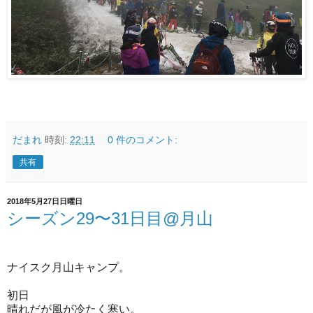
だまれ
時刻:
22:11
0 件のコメント:
共有
2018年5月27日日曜日
シーズン29〜31日目@月山
ナイスク月山キャンプ。
初日
晴れだが風が冷たく寒い。