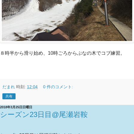
８時半から滑り始め、10時ごろからぶなの木でコブ練習。
だまれ
時刻:
12:04
0 件のコメント:
共有
2018年3月25日日曜日
シーズン23日目@尾瀬岩鞍