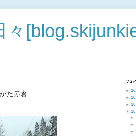
blog.skijunkie
ブログ
►
20
まがた赤倉
►
20
►
20
▼
20
►
►
►