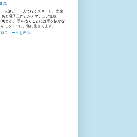
まれ
は一人酒と、一人で行くスキーと、寄席
。 あと電子工作とかアマチュア無線
1DDI)とか。 手を抜くことには手を抜かな
とをモットーに、雑に生きてます。
プロフィールを表示