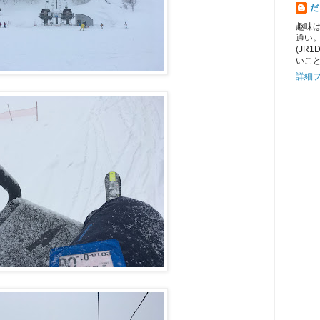
だ
趣味
通い
(JR
いこ
詳細