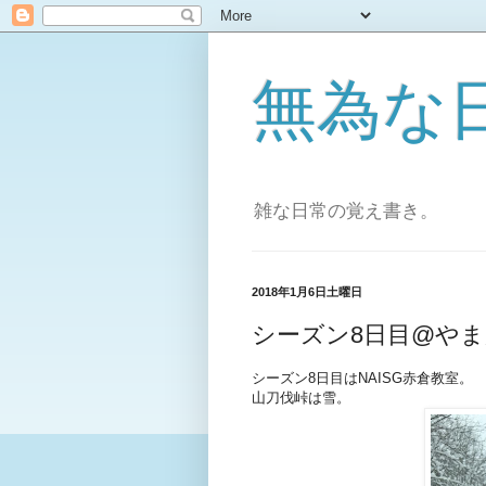
無為な日々[
雑な日常の覚え書き。
2018年1月6日土曜日
シーズン8日目@や
シーズン8日目はNAISG赤倉教室。
山刀伐峠は雪。