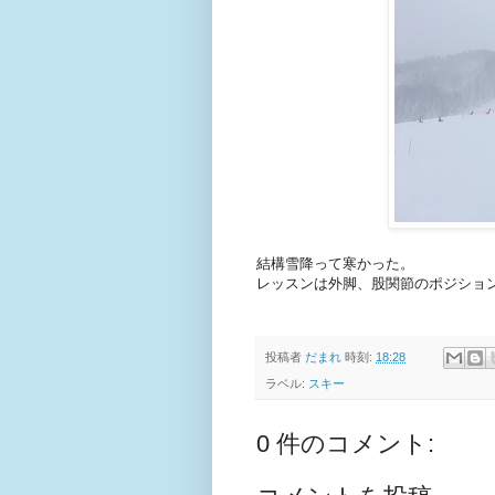
結構雪降って寒かった。
レッスンは外脚、股関節のポジショ
投稿者
だまれ
時刻:
18:28
ラベル:
スキー
0 件のコメント: