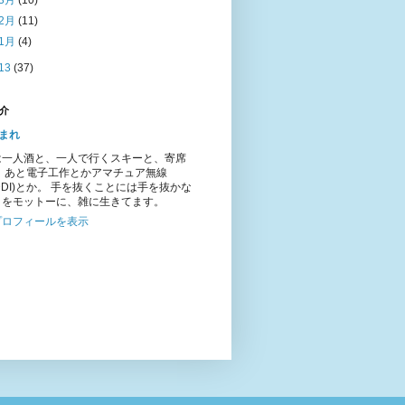
3月
(10)
2月
(11)
1月
(4)
13
(37)
介
まれ
は一人酒と、一人で行くスキーと、寄席
。 あと電子工作とかアマチュア無線
1DDI)とか。 手を抜くことには手を抜かな
とをモットーに、雑に生きてます。
プロフィールを表示