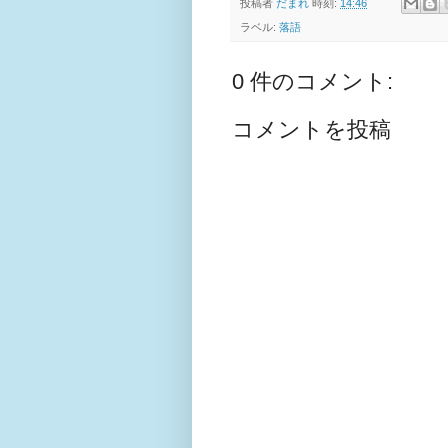
投稿者
だまれ
時刻:
14:46
ラベル:
落語
0 件のコメント:
コメントを投稿