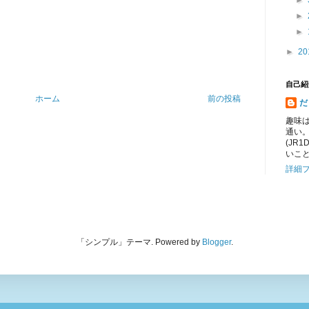
►
►
►
►
20
自己紹
ホーム
前の投稿
だ
趣味
通い
(JR
いこ
詳細
「シンプル」テーマ. Powered by
Blogger
.