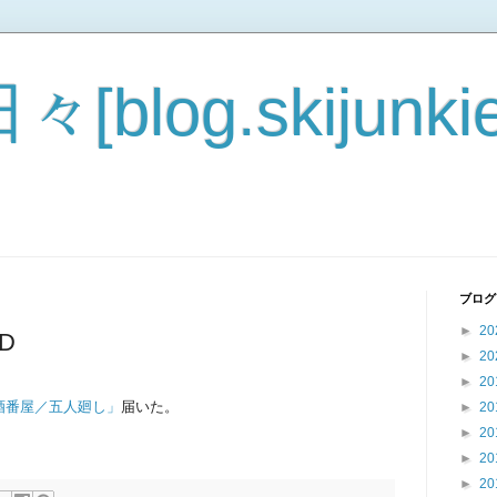
blog.skijunkie
ブログ
►
20
D
►
20
►
20
酒番屋／五人廻し」
届いた。
►
20
►
20
►
20
►
20