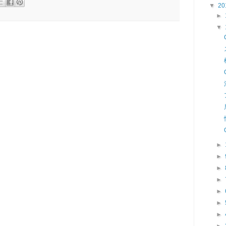
▼
20
►
▼
►
►
►
►
►
►
►