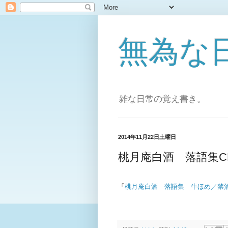
無為な日々[
雑な日常の覚え書き。
2014年11月22日土曜日
桃月庵白酒 落語集C
「
桃月庵白酒 落語集 牛ほめ／禁