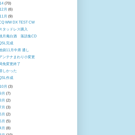
14
(70)
12月
(6)
11月
(9)
CQ WW DX TEST CW
スタッドレス購入
桃月庵白酒 落語集CD
QSL完成
池袋11月中席 通し
アンテナまわり小変更
局免変更終了
惜しかった
QSL作成
10月
(3)
9月
(7)
8月
(2)
7月
(3)
6月
(2)
5月
(5)
4月
(8)