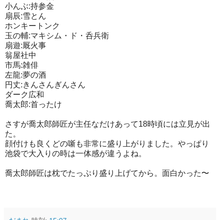
小んぶ:持参金
扇辰:雪とん
ホンキートンク
玉の輔:マキシム・ド・呑兵衛
扇遊:厩火事
翁屋社中
市馬:雑俳
左龍:夢の酒
円丈:きんさんぎんさん
ダーク広和
喬太郎:首ったけ
さすが喬太郎師匠が主任なだけあって18時頃には立見が出
た。
顔付けも良くどの噺も非常に盛り上がりました。やっぱり
池袋で大入りの時は一体感が違うよね。
喬太郎師匠は枕でたっぷり盛り上げてから。面白かった〜