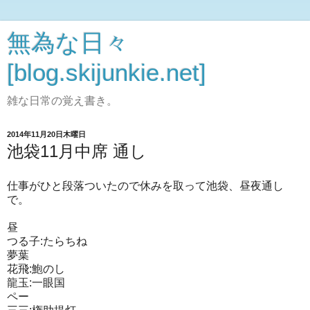
無為な日々
[blog.skijunkie.net]
雑な日常の覚え書き。
2014年11月20日木曜日
池袋11月中席 通し
仕事がひと段落ついたので休みを取って池袋、
昼夜通し
で。
昼
つる子:たらちね
夢葉
花飛:鮑のし
龍玉:一眼国
ペー