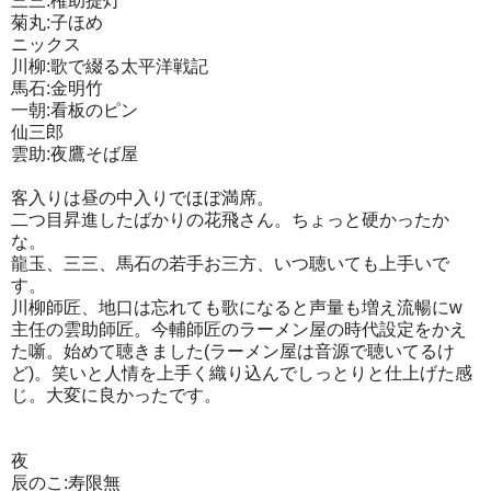
三三:権助提灯
菊丸:子ほめ
ニックス
川柳:歌で綴る太平洋戦記
馬石:金明竹
一朝:看板のピン
仙三郎
雲助:夜鷹そば屋
客入りは昼の中入りでほぼ満席。
二つ目昇進したばかりの花飛さん。ちょっと硬かったか
な。
龍玉、三三、馬石の若手お三方、いつ聴いても上手いで
す。
川柳師匠、地口は忘れても歌になると声量も増え流暢にw
主任の雲助師匠。今輔師匠のラーメン屋の時代設定をかえ
た噺。始めて聴きました(ラーメン屋は音源で聴いてるけ
ど)。笑いと人情を上手く織り込んでしっとりと仕上げた感
じ。大変に良かったです。
夜
辰のこ:寿限無