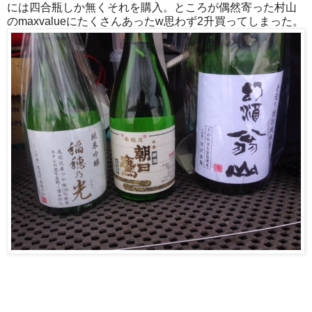
には四合瓶しか無くそれを購入。ところが偶然寄った村山
のmaxvalueにたくさんあったw思わず2升買ってしまった。