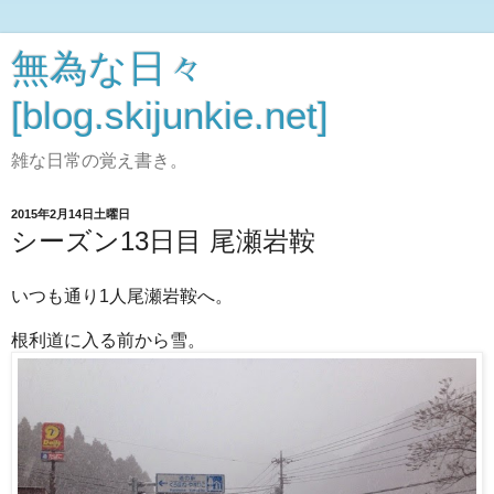
無為な日々
[blog.skijunkie.net]
雑な日常の覚え書き。
2015年2月14日土曜日
シーズン13日目 尾瀬岩鞍
いつも通り1人尾瀬岩鞍へ。
根利道に入る前から雪。