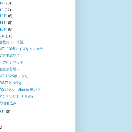
14
(70)
13
(37)
12月
(8)
11月
(5)
10月
(6)
9月
(10)
複数のノイズ源
MFJ-1025ノイズキャンセラ
変更申請完了
ヘアピンマッチ
池袋演芸場へ
MFJ1025ポチッた
WSJT-Xの続き。
WSJT-X on Ubuntu 動いた
アンテナいじり その2
同軸引込み
8月
(8)
介