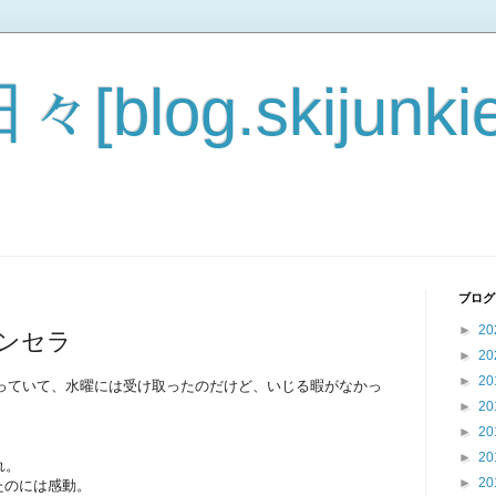
blog.skijunkie
ブログ
►
20
ャンセラ
►
20
►
20
が入っていて、水曜には受け取ったのだけど、いじる暇がなかっ
。
►
20
►
20
►
20
れ。
►
20
ちたのには感動。