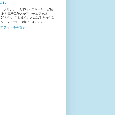
まれ
は一人酒と、一人で行くスキーと、寄席
。 あと電子工作とかアマチュア無線
1DDI)とか。 手を抜くことには手を抜かな
とをモットーに、雑に生きてます。
プロフィールを表示