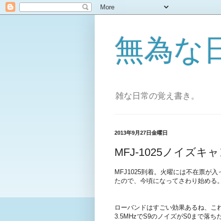
無為な日々[
雑な日常の覚え書き。
2013年9月27日金曜日
MFJ-1025ノイズキ
MFJ1025到着。火曜には不在票
たので、今頃になってさわり始める
ローバンドはすごい効果あるね、こ
3.5MHzでS9のノイズがS0まで落