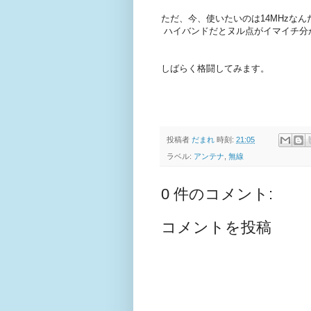
ただ、今、使いたいのは14MHzなん
ハイバンドだとヌル点がイマイチ分
しばらく格闘してみます。
投稿者
だまれ
時刻:
21:05
ラベル:
アンテナ
,
無線
0 件のコメント:
コメントを投稿