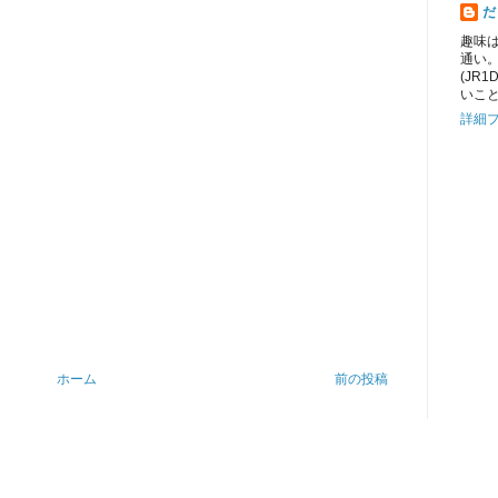
だ
趣味
通い
(JR
いこ
詳細
ホーム
前の投稿