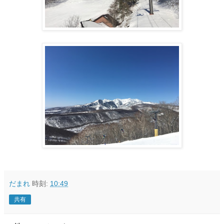
だまれ
時刻:
10:49
共有