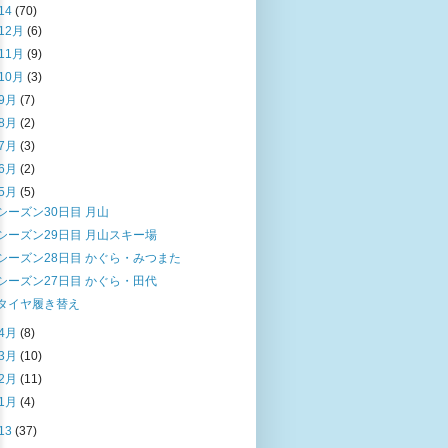
14
(70)
12月
(6)
11月
(9)
10月
(3)
9月
(7)
8月
(2)
7月
(3)
6月
(2)
5月
(5)
シーズン30日目 月山
シーズン29日目 月山スキー場
シーズン28日目 かぐら・みつまた
シーズン27日目 かぐら・田代
タイヤ履き替え
4月
(8)
3月
(10)
2月
(11)
1月
(4)
13
(37)