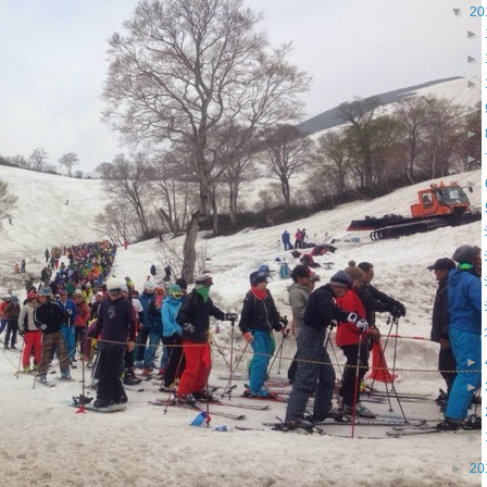
▼
20
►
►
►
►
►
►
►
▼
►
►
►
►
►
20