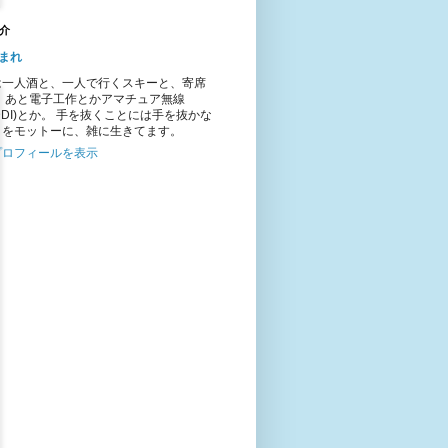
介
まれ
は一人酒と、一人で行くスキーと、寄席
。 あと電子工作とかアマチュア無線
1DDI)とか。 手を抜くことには手を抜かな
とをモットーに、雑に生きてます。
プロフィールを表示