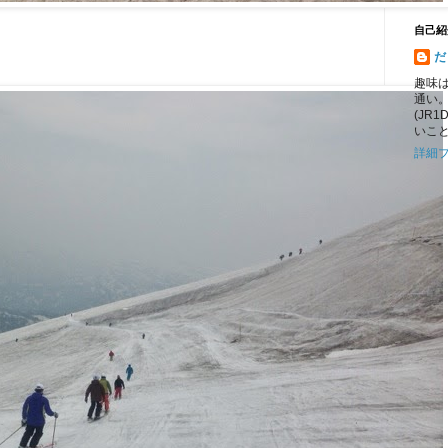
自己紹
だ
趣味
通い
(JR
いこ
詳細